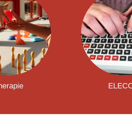
herapie
ELEC