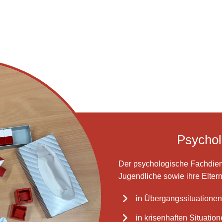
Psychol
Der psychologische Fachdiens
Jugendliche sowie ihre Elter
in Übergangssituationen
in krisenhaften Situatio