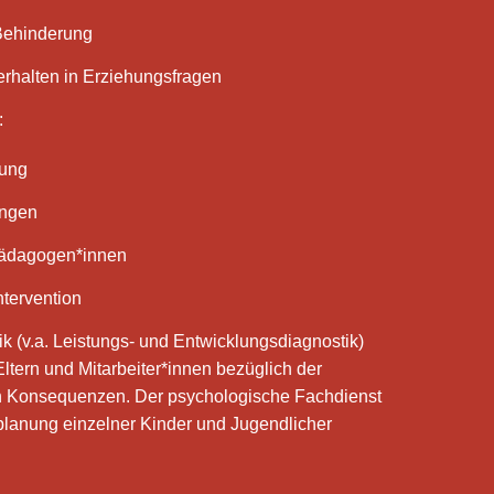
 Behinderung
rhalten in Erziehungsfragen
:
tung
ungen
 Pädagogen*innen
ntervention
k (v.a. Leistungs- und Entwicklungsdiagnostik)
ltern und Mitarbeiter*innen bezüglich der
n Konsequenzen. Der psychologische Fachdienst
planung einzelner Kinder und Jugendlicher