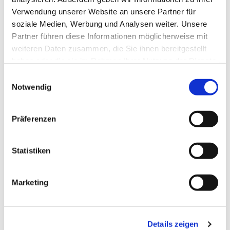
Verwendung unserer Website an unsere Partner für
soziale Medien, Werbung und Analysen weiter. Unsere
Partner führen diese Informationen möglicherweise mit
weiteren Daten zusammen, die Sie ihnen bereitgestellt
haben oder die sie im Rahmen Ihrer Nutzung der Dienste
gesammelt haben.
Einwilligungsauswahl
Notwendig
Präferenzen
Statistiken
23.10.2025
von LBu
IfSG Belehrung für unsere
Marketing
Schülerinnen und Schüler
Förderzentrum Würzburg
Details zeigen