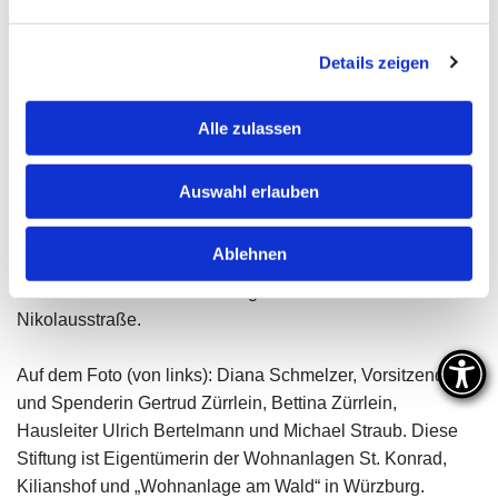
Stiftung Wohnstätten und insbesondere für die
Wohnanlage St. Konrad. Sie weiß, dass die Stiftung auf
Details zeigen
finanzielle Unterstützung und Spenden angewiesen ist.
Alle zulassen
Dass auf diese Weise 1530 Euro zusammen gekommen
sind, freute Gertrud Zürrlein. Sie ist ihrer Familie, ihren
Auswahl erlauben
Freunden und Bekannten sehr dankbar dafür. Den Betrag
rundete die Stiftungsvorsitzende auf 1600 Euro auf. Nun
Ablehnen
übergab sie die Geburtstagsspende an Ulrich Bertelmann,
den Hausleiter der Wohnanlage St. Konrad in der
Nikolausstraße.
Auf dem Foto (von links): Diana Schmelzer, Vorsitzende
und Spenderin Gertrud Zürrlein, Bettina Zürrlein,
Hausleiter Ulrich Bertelmann und Michael Straub. Diese
Stiftung ist Eigentümerin der Wohnanlagen St. Konrad,
Kilianshof und „Wohnanlage am Wald“ in Würzburg.