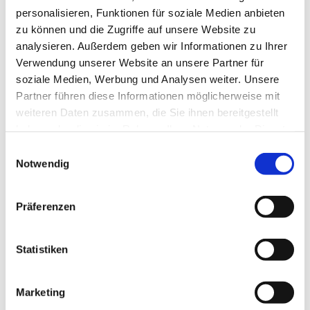
personalisieren, Funktionen für soziale Medien anbieten
zu können und die Zugriffe auf unsere Website zu
analysieren. Außerdem geben wir Informationen zu Ihrer
Verwendung unserer Website an unsere Partner für
soziale Medien, Werbung und Analysen weiter. Unsere
19.09.2023
Partner führen diese Informationen möglicherweise mit
Geburtstagsspende
weiteren Daten zusammen, die Sie ihnen bereitgestellt
haben oder die sie im Rahmen Ihrer Nutzung der Dienste
1.600 Euro für die Wohnanlage St.Konrad
gesammelt haben.
Einwilligungsauswahl
Im Juli feierte Gertrud Zürrlein ihren 60. Geburtstag. Sie ist
Notwendig
die erste Vorsitzende der Stiftung Wohnstätten für
Menschen mit Behinderung. Die Stiftung hat ihren Sitz in
Präferenzen
Würzburg.
Statistiken
Anlässlich ihres runden Geburtstags bat
Stiftungsvorsitzende Zürrlein, auf persönliche Geschenke
Marketing
zu verzichten. Stattdessen wünschte sie sich Geld für die