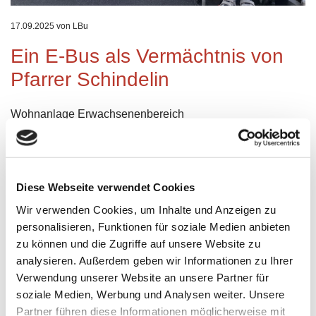
17.09.2025
von LBu
Ein E-Bus als Vermächtnis von
Pfarrer Schindelin
Wohnanlage Erwachsenenbereich
Berichterstattung aus der MainPost:
Die Spendenübergabe war am 11.09.25 in Würzburg
Der Text ist von Irene Konrad
Diese Webseite verwendet Cookies
Die Wohnanlage am Wald auf dem Heuchelhof in
Würzburg verfügt seit Kurzem über ein besonderes
Wir verwenden Cookies, um Inhalte und Anzeigen zu
Fahrzeug: Dank zahlreicher Spenden anlässlich der
personalisieren, Funktionen für soziale Medien anbieten
Trauerfeier für Pfarrer Werner Schindelin konnte die
zu können und die Zugriffe auf unsere Website zu
Stiftung Wohnstätten gemeinsam mit dem Verein für
analysieren. Außerdem geben wir Informationen zu Ihrer
Menschen mit Körper- und Mehrfachbehinderung e.V.
Verwendung unserer Website an unsere Partner für
Würzburg-Heuchelhof einen Elektrobus anschaffen.
soziale Medien, Werbung und Analysen weiter. Unsere
Partner führen diese Informationen möglicherweise mit
Pfarrer Schindelin, der am 15. September 2023 verstorben