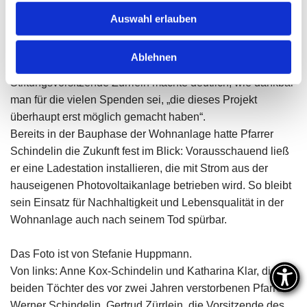
Katharina Klar, kurz nach der Anschaffung des
Auswahl erlauben
Elektrobusses zu Gast. Gemeinsam mit Sebastian Dürr,
dem Gesamtleiter der Wohnanlage am Wald, unternahmen
Ablehnen
sie eine Probefahrt.
Stiftungsvorsitzende Zürrlein machte deutlich, wie dankbar
man für die vielen Spenden sei, „die dieses Projekt
überhaupt erst möglich gemacht haben“.
Bereits in der Bauphase der Wohnanlage hatte Pfarrer
Schindelin die Zukunft fest im Blick: Vorausschauend ließ
er eine Ladestation installieren, die mit Strom aus der
hauseigenen Photovoltaikanlage betrieben wird. So bleibt
sein Einsatz für Nachhaltigkeit und Lebensqualität in der
Wohnanlage auch nach seinem Tod spürbar.
Das Foto ist von Stefanie Huppmann.
Von links: Anne Kox-Schindelin und Katharina Klar, die
beiden Töchter des vor zwei Jahren verstorbenen Pfarrers
Werner Schindelin, Gertrud Zürrlein, die Vorsitzende des